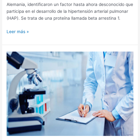
Alemania, identificaron un factor hasta ahora desconocido que
participa en el desarrollo de la hipertensión arterial pulmonar
(HAP). Se trata de una proteína llamada beta arrestina 1.
Leer más »
Avances
en
investigación:
Una
sustancia
de
origen
vegetal
reduciría
síntomas
en
la
HAP