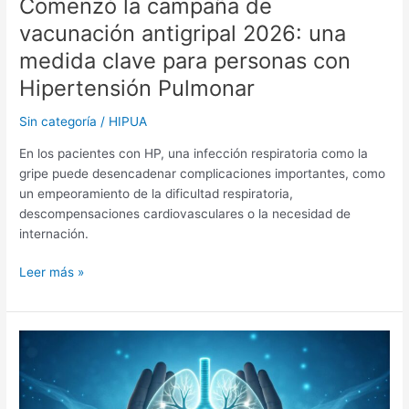
Comenzó la campaña de
con
vacunación antigripal 2026: una
Hipertensión
medida clave para personas con
Pulmonar
Hipertensión Pulmonar
Sin categoría
/
HIPUA
En los pacientes con HP, una infección respiratoria como la
gripe puede desencadenar complicaciones importantes, como
un empeoramiento de la dificultad respiratoria,
descompensaciones cardiovasculares o la necesidad de
internación.
Leer más »
Una
nueva
terapia
para