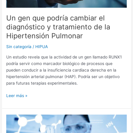
de
la
Hipertensión
Un gen que podría cambiar el
Pulmonar
diagnóstico y tratamiento de la
Hipertensión Pulmonar
Sin categoría
/
HIPUA
Un estudio revela que la actividad de un gen llamado RUNX1
podría servir como marcador biológico de procesos que
pueden conducir a la insuficiencia cardíaca derecha en la
hipertensión arterial pulmonar (HAP). Podría ser un objetivo
para futuras terapias experimentales.
Leer más »
Una
molécula
natural