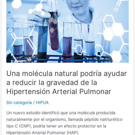
podría
ayudar
a
reducir
la
gravedad
de
la
Hipertensión
Arterial
Pulmonar
Una molécula natural podría ayudar
a reducir la gravedad de la
Hipertensión Arterial Pulmonar
Sin categoría
/
HIPUA
Un nuevo estudio identificó que una molécula producida
naturalmente por el organismo, llamada péptido natriurético
tipo C (CNP), podría tener un efecto protector en la
Hipertensión Arterial Pulmonar (HAP).