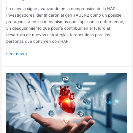
La ciencia sigue avanzando en la comprensión de la HAP.
Investigadores identificaron al gen TAGLN2 como un posible
protagonista en los mecanismos que impulsan la enfermedad,
un descubrimiento que podría contribuir en el futuro al
desarrollo de nuevas estrategias terapéuticas para las
personas que conviven con HAP.
Leer más »
Un
gen
que
podría
cambiar
el
diagnóstico
y
tratamiento