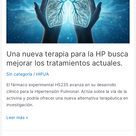
la
HP
busca
mejorar
los
tratamientos
actuales.
Una nueva terapia para la HP busca
mejorar los tratamientos actuales.
Sin categoría
/
HIPUA
El fármaco experimental HS235 avanza en su desarrollo
clínico para la Hipertensión Pulmonar. Actúa sobre la vía de la
activina y podría ofrecer una nueva alternativa terapéutica en
investigación.
Leer más »