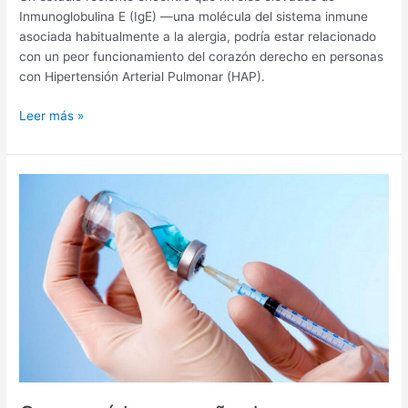
Inmunoglobulina E (IgE) —una molécula del sistema inmune
asociada habitualmente a la alergia, podría estar relacionado
con un peor funcionamiento del corazón derecho en personas
con Hipertensión Arterial Pulmonar (HAP).
Leer más »
Comenzó
la
campaña
de
vacunación
antigripal
2026:
una
medida
clave
para
personas