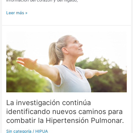
información del corazón y del hígado,
Leer más »
La
investigación
continúa
identificando
nuevos
caminos
para
combatir
la
Hipertensión
Pulmonar.
La investigación continúa
identificando nuevos caminos para
combatir la Hipertensión Pulmonar.
Sin categoría
/
HIPUA