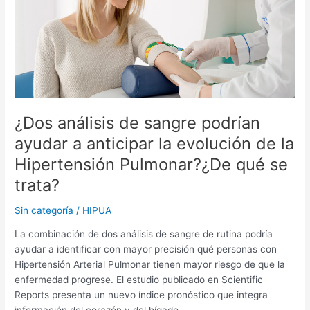
sangre
podrían
ayudar
a
anticipar
la
evolución
de
¿Dos análisis de sangre podrían
la
Hipertensión
ayudar a anticipar la evolución de la
Pulmonar?
Hipertensión Pulmonar?¿De qué se
¿De
trata?
qué
se
Sin categoría
/
HIPUA
trata?
La combinación de dos análisis de sangre de rutina podría
ayudar a identificar con mayor precisión qué personas con
Hipertensión Arterial Pulmonar tienen mayor riesgo de que la
enfermedad progrese. El estudio publicado en Scientific
Reports presenta un nuevo índice pronóstico que integra