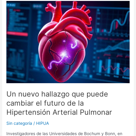
Un
nuevo
hallazgo
que
puede
cambiar
el
futuro
de
la
Hipertensión
Arterial
Pulmonar
Un nuevo hallazgo que puede
cambiar el futuro de la
Hipertensión Arterial Pulmonar
Sin categoría
/
HIPUA
Investigadores de las Universidades de Bochum y Bonn, en