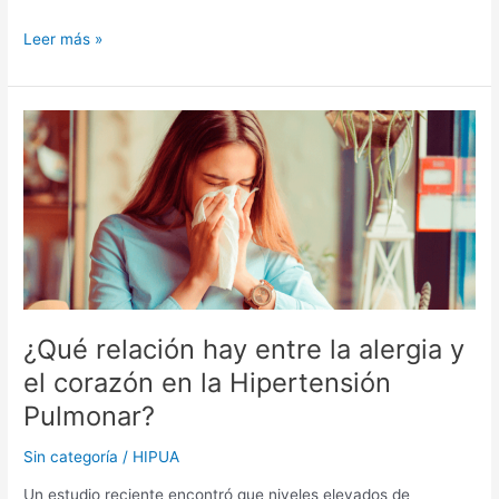
Leer más »
¿Qué
relación
hay
entre
la
alergia
y
el
corazón
en
¿Qué relación hay entre la alergia y
la
el corazón en la Hipertensión
Hipertensión
Pulmonar?
Pulmonar?
Sin categoría
/
HIPUA
Un estudio reciente encontró que niveles elevados de