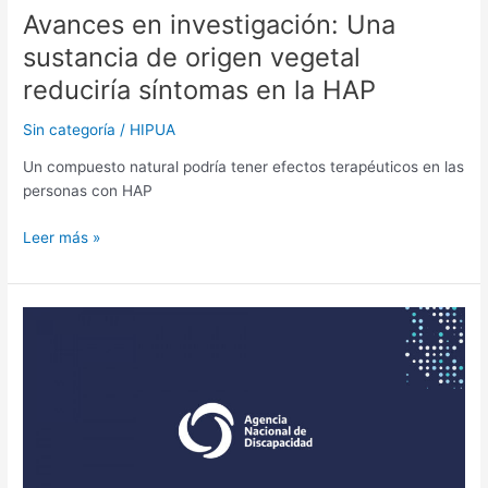
Avances en investigación: Una
sustancia de origen vegetal
reduciría síntomas en la HAP
Sin categoría
/
HIPUA
Un compuesto natural podría tener efectos terapéuticos en las
personas con HAP
Leer más »
Comunicado
por
el
cierre
de
la
ANDIS