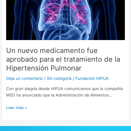
fue
aprobado
para
el
tratamiento
de
la
Hipertensión
Un nuevo medicamento fue
Pulmonar
aprobado para el tratamiento de la
Hipertensión Pulmonar
Deja un comentario
/
Sin categoría
/
Fundación HIPUA
Con gran alegría desde HIPUA comunicamos que la compañía
MSD ha anunciado que la Administración de Alimentos…
Leer más »