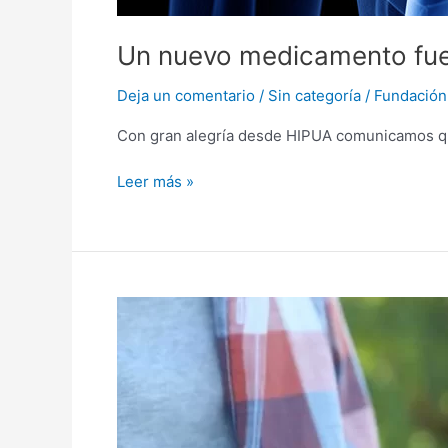
Un nuevo medicamento fue 
Deja un comentario
/
Sin categoría
/
Fundación
Con gran alegría desde HIPUA comunicamos qu
Leer más »
Hipertensión
Pulmonar
y
Dengue
¿una
alianza