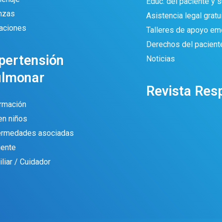
Educ. del paciente y su
anzas
Asistencia legal gratu
aciones
Talleres de apoyo em
Derechos del pacient
pertensión
Noticias
ulmonar
Revista Res
ormación
en niños
ermedades asociadas
iente
liar / Cuidador