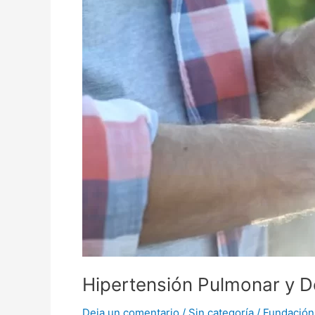
peligrosa?
Hipertensión Pulmonar y D
Deja un comentario
/
Sin categoría
/
Fundación