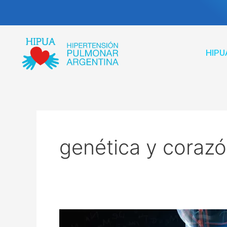
Ir
al
contenido
HIPU
genética y coraz
Investigadores
buscan