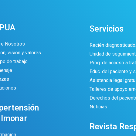
IPUA
Servicios
re Nosotros
Recién diagnosticado
ón, visión y valores
Unidad de seguimient
po de trabajo
Prog. de acceso a tra
enaje
Educ. del paciente y su
anzas
Asistencia legal gratu
aciones
Talleres de apoyo em
Derechos del pacient
pertensión
Noticias
ulmonar
Revista Res
ormación