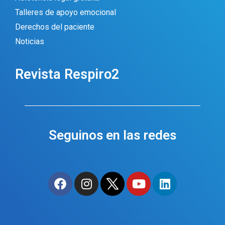
Talleres de apoyo emocional
Derechos del paciente
Noticias
Revista Respiro2
Seguinos en las redes
F
I
I
Y
L
a
n
c
o
i
c
s
o
u
n
e
t
n
t
k
b
a
-
u
e