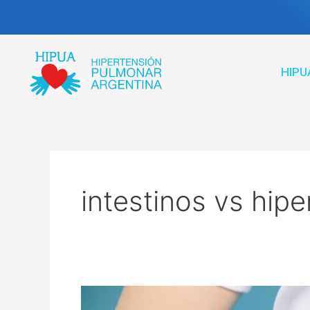
Ir
al
contenido
HIPU
intestinos vs hip
¿Atacar
los