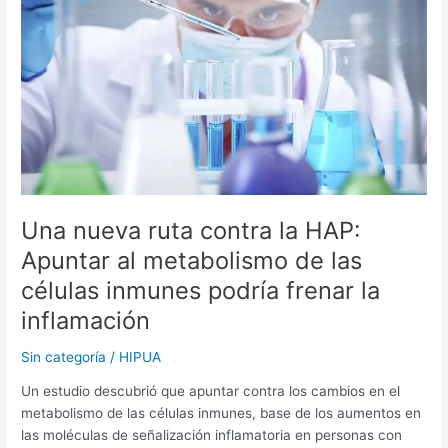
contra
la
HAP:
Apuntar
al
metabolismo
de
las
células
inmunes
podría
Una nueva ruta contra la HAP:
frenar
Apuntar al metabolismo de las
la
células inmunes podría frenar la
inflamación
inflamación
Sin categoría
/
HIPUA
Un estudio descubrió que apuntar contra los cambios en el
metabolismo de las células inmunes, base de los aumentos en
las moléculas de señalización inflamatoria en personas con