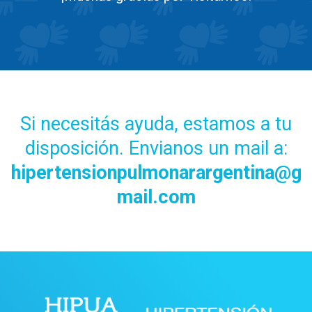
Si necesitás ayuda, estamos a tu
disposición. Envianos un mail a:
hipertensionpulmonarargentina@g
mail.com